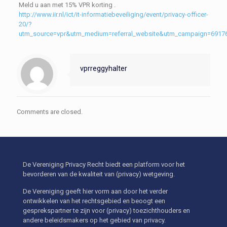
Meld u aan met 15% VPR korting .
http://www.iir.nl/ict/it-informatiebeveiliging/event/privacy-officer-
20/?
utm_source=vpr&utm_medium=referral_website&utm_campaign=6917
vprreggyhalter
Comments are closed.
De Vereniging Privacy Recht biedt een platform voor het
bevorderen van de kwaliteit van (privacy) wetgeving.
De Vereniging geeft hier vorm aan door het verder
ontwikkelen van het rechtsgebied en beoogt een
gesprekspartner te zijn voor (privacy) toezichthouders en
andere beleidsmakers op het gebied van privacy.