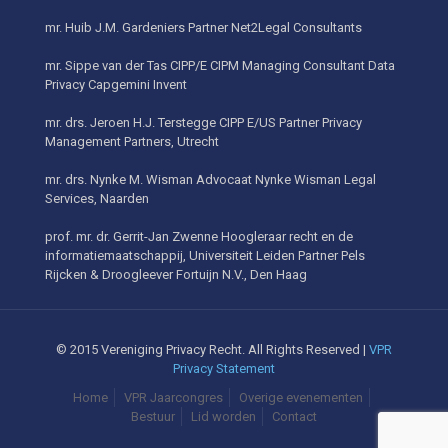
mr. Huib J.M. Gardeniers Partner Net2Legal Consultants
mr. Sippe van der Tas CIPP/E CIPM Managing Consultant Data
Privacy Capgemini Invent
mr. drs. Jeroen H.J. Terstegge CIPP E/US Partner Privacy
Management Partners, Utrecht
mr. drs. Nynke M. Wisman Advocaat Nynke Wisman Legal
Services, Naarden
prof. mr. dr. Gerrit-Jan Zwenne Hoogleraar recht en de
informatiemaatschappij, Universiteit Leiden Partner Pels
Rijcken & Droogleever Fortuijn N.V., Den Haag
© 2015 Vereniging Privacy Recht. All Rights Reserved |
VPR
Privacy Statement
Home
VPR Jaarcongres
Overige evenementen
Bestuur
Lid worden
Contact