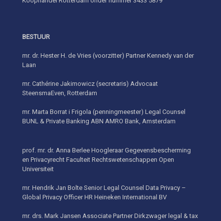
Koophandel Rotterdam onder nummer 3433 5879
BESTUUR
mr. dr. Hester H. de Vries (voorzitter) Partner Kennedy van der
Laan
mr. Cathérine Jakimowicz (secretaris) Advocaat
SteensmaEven, Rotterdam
mr. Marta Borrat i Frigola (penningmeester) Legal Counsel
BUNL & Private Banking ABN AMRO Bank, Amsterdam
prof. mr. dr. Anna Berlee Hoogleraar Gegevensbescherming
en Privacyrecht Faculteit Rechtswetenschappen Open
Universiteit
mr. Hendrik Jan Bolte Senior Legal Counsel Data Privacy –
Global Privacy Officer HR Heineken International BV
mr. drs. Mark Jansen Associate Partner Dirkzwager legal & tax